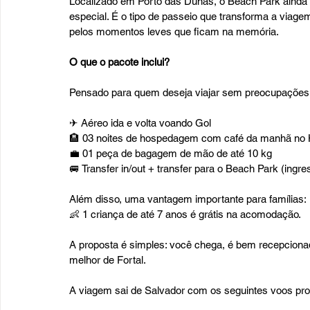
Localizado em Porto das Dunas, o Beach Park ainda 
especial. É o tipo de passeio que transforma a viage
pelos momentos leves que ficam na memória.
O que o pacote inclui?
Pensado para quem deseja viajar sem preocupações,
✈ Aéreo ida e volta voando Gol
🏨 03 noites de hospedagem com café da manhã no H
💼 01 peça de bagagem de mão de até 10 kg
🚐 Transfer in/out + transfer para o Beach Park (ingr
Além disso, uma vantagem importante para famílias:
👶 1 criança de até 7 anos é grátis na acomodação.
A proposta é simples: você chega, é bem recepcionado
melhor de Fortal.
A viagem sai de Salvador com os seguintes voos pr