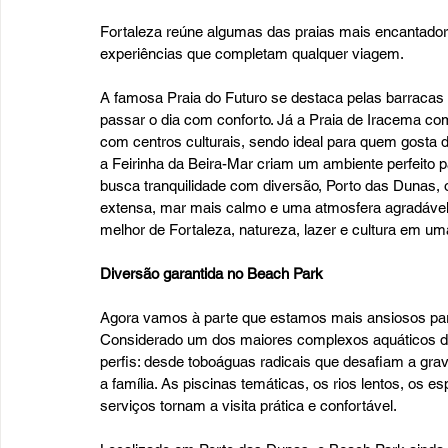
Fortaleza reúne algumas das praias mais encantado
experiências que completam qualquer viagem. 
A famosa Praia do Futuro se destaca pelas barracas e
passar o dia com conforto. Já a Praia de Iracema com
com centros culturais, sendo ideal para quem gosta 
a Feirinha da Beira-Mar criam um ambiente perfeito p
busca tranquilidade com diversão, Porto das Dunas, o
extensa, mar mais calmo e uma atmosfera agradável 
melhor de Fortaleza, natureza, lazer e cultura em u
Diversão garantida no Beach Park
Agora vamos à parte que estamos mais ansiosos para
Considerado um dos maiores complexos aquáticos da 
perfis: desde toboáguas radicais que desafiam a gravi
a família. As piscinas temáticas, os rios lentos, os e
serviços tornam a visita prática e confortável. 