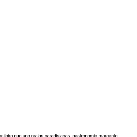
sileiro que une praias paradisíacas, gastronomia marcante 