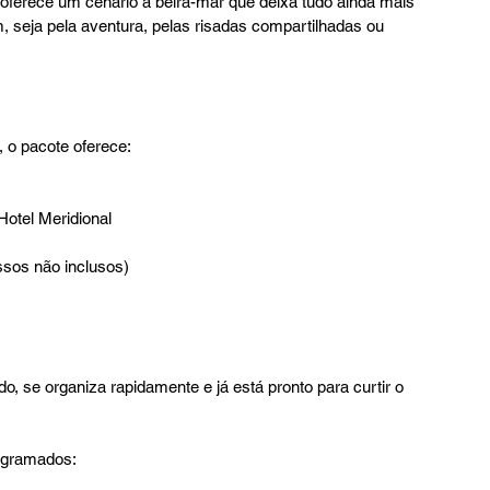
oferece um cenário à beira-mar que deixa tudo ainda mais 
m, seja pela aventura, pelas risadas compartilhadas ou 
 o pacote oferece:
otel Meridional
essos não inclusos)
, se organiza rapidamente e já está pronto para curtir o 
ogramados: