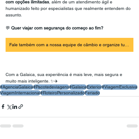
com opções ilimitadas
, além de um atendimento ágil e 
humanizado feito por especialistas que realmente entendem do 
assunto. 
💬 
Quer viajar com segurança do começo ao fim?
Fale também com a nossa equipe de câmbio e organize tudo em um só lugar.
Com a Galaica, sua experiência é mais leve, mais segura e 
muito mais inteligente. ✨✈️
#AgenciaGalaica
#Pacotedeviagens
#Galaica
Exterior
#ViagemExclusiva
ViagemInternacional
#RoteiroPersonalizado
Feriado