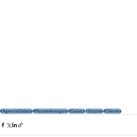
#AgenciaGalaica
#Pacotedeviagens
#Galaica
10razões
#Clientes