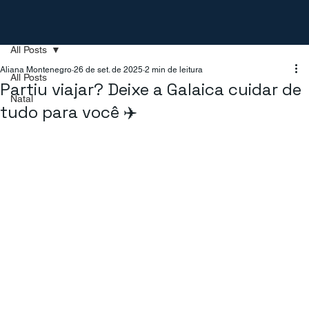
All Posts
Aliana Montenegro
26 de set. de 2025
2 min de leitura
All Posts
Partiu viajar? Deixe a Galaica cuidar de
Natal
tudo para você ✈️