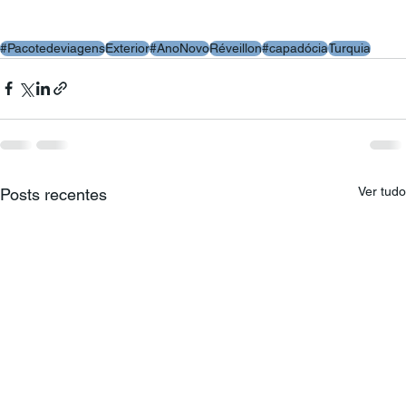
#Pacotedeviagens
Exterior
#AnoNovo
Réveillon
#capadócia
Turquia
Ver tudo
Posts recentes