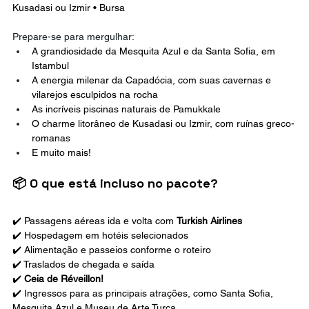
Kusadasi ou Izmir • Bursa
Prepare-se para mergulhar:
A grandiosidade da Mesquita Azul e da Santa Sofia, em 
Istambul
A energia milenar da Capadócia, com suas cavernas e 
vilarejos esculpidos na rocha
As incríveis piscinas naturais de Pamukkale
O charme litorâneo de Kusadasi ou Izmir, com ruínas greco-
romanas
E muito mais!
📦 O que está incluso no pacote?
✔️ Passagens aéreas ida e volta com 
Turkish Airlines
✔️ Hospedagem em hotéis selecionados 
✔️ Alimentação e passeios conforme o roteiro 
✔️ Traslados de chegada e saída 
✔️ 
Ceia de Réveillon!
✔️ Ingressos para as principais atrações, como Santa Sofia, 
Mesquita Azul e Museu de Arte Turca 