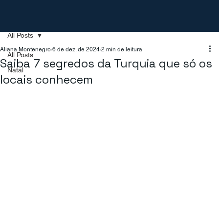
All Posts
Aliana Montenegro
6 de dez. de 2024
2 min de leitura
All Posts
Saiba 7 segredos da Turquia que só os
Natal
locais conhecem