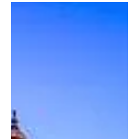
do seu coração pode até continuar em Salvador, mas a
outra metade vai direto para Havana e Varadero , e com
razão! Cuba é um destino vibrante, cheio de
personalidade, onde cada esquina parece cenário de
filme, cada prédio conta uma história e cada sorriso vem
acompanhado de muita musicalidade. E agora você pode
vi